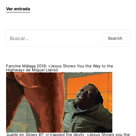
Ver entrada
Search for:
Search
Fancine Málaga 2019: «Jesus Shows You the Way to the
Highway» de Miguel Llansó
Juanki en Sitges #7: «I trapped the devil», «Jesus Shows you the