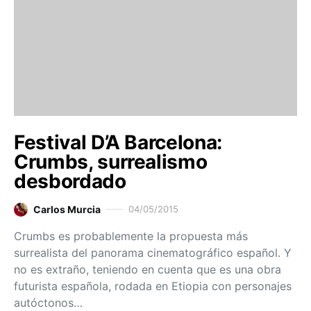
Festival D’A Barcelona:
Crumbs, surrealismo
desbordado
Carlos Murcia
04/05/2015
Crumbs es probablemente la propuesta más
surrealista del panorama cinematográfico español. Y
no es extraño, teniendo en cuenta que es una obra
futurista española, rodada en Etiopia con personajes
autóctonos…