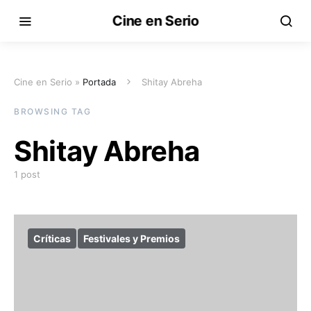
Cine en Serio
Cine en Serio »
Portada
Shitay Abreha
BROWSING TAG
Shitay Abreha
1 post
Críticas
Festivales y Premios