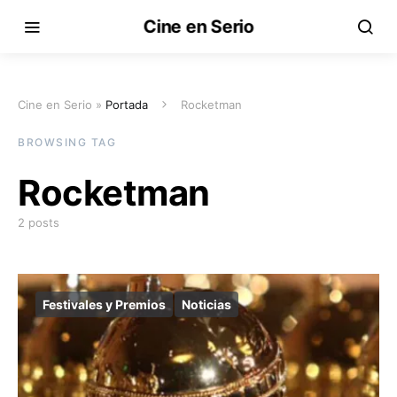
Cine en Serio
Cine en Serio »
Portada
Rocketman
BROWSING TAG
Rocketman
2 posts
Festivales y Premios
Noticias