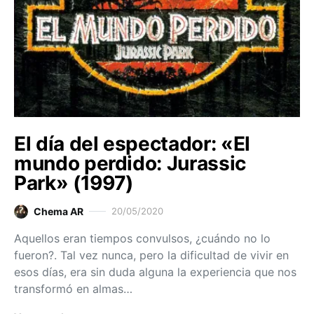
El día del espectador: «El
mundo perdido: Jurassic
Park» (1997)
Chema AR
20/05/2020
Aquellos eran tiempos convulsos, ¿cuándo no lo
fueron?. Tal vez nunca, pero la dificultad de vivir en
esos días, era sin duda alguna la experiencia que nos
transformó en almas…