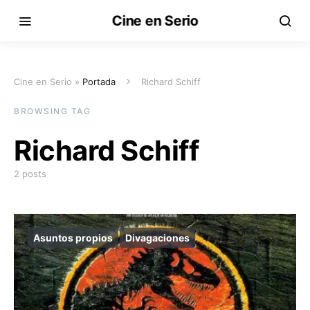
Cine en Serio
Cine en Serio »
Portada
Richard Schiff
BROWSING TAG
Richard Schiff
2 posts
Asuntos propios
Divagaciones