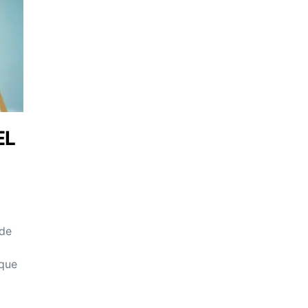
EL
 de
 que