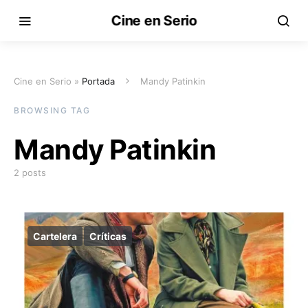
Cine en Serio
Cine en Serio »
Portada
Mandy Patinkin
BROWSING TAG
Mandy Patinkin
2 posts
Cartelera
Críticas