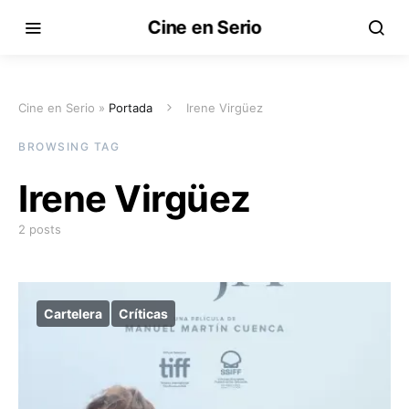
Cine en Serio
Cine en Serio »
Portada
Irene Virgüez
BROWSING TAG
Irene Virgüez
2 posts
Cartelera
Críticas