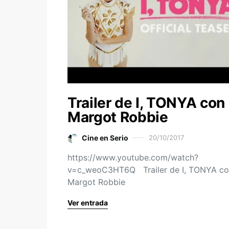
Trailer de I, TONYA con
Margot Robbie
Cine en Serio
20/10/2017
https://www.youtube.com/watch?
v=c_weoC3HT6Q Trailer de I, TONYA c
Margot Robbie
Ver entrada