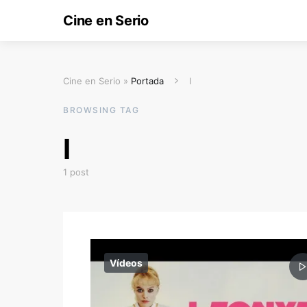
Cine en Serio
Cine en Serio »
Portada
I
BROWSING TAG
I
1 post
Vídeos