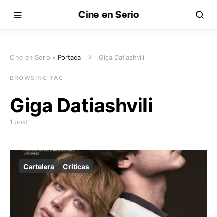
Cine en Serio
Cine en Serio »
Portada
Giga Datiashvili
BROWSING TAG
Giga Datiashvili
1 post
Cartelera
Críticas