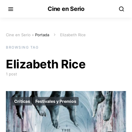
Cine en Serio
Cine en Serio »
Portada
Elizabeth Rice
BROWSING TAG
Elizabeth Rice
1 post
Críticas
Festivales y Premios