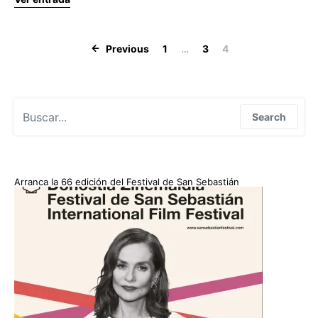
Paginación de
Previous
1
…
3
4
Search for:
Search
Arranca la 66 edición del Festival de San Sebastián