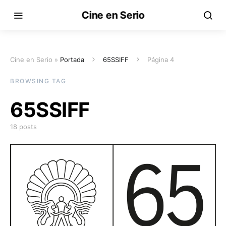
Cine en Serio
Cine en Serio »
Portada
65SSIFF
Página 4
BROWSING TAG
65SSIFF
18 posts