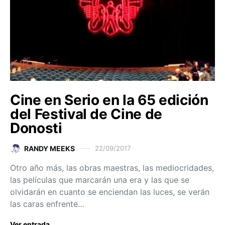
Cine en Serio en la 65 edición
del Festival de Cine de
Donosti
RANDY MEEKS
22/09/2017
Otro año más, las obras maestras, las mediocridades,
las películas que marcarán una era y las que se
olvidarán en cuanto se enciendan las luces, se verán
las caras enfrente…
Ver entrada