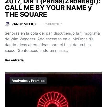
2017, Día 1 (Perlas/Zabaltegi):
CALL ME BY YOUR NAME y
THE SQUARE
RANDY MEEKS
23/09/2017
Señoras en la cola del pan discutiendo la filmografía
de Wim Wenders. Adolescentes en el McDonald’s
dando ideas alternativas para el final de un film
sueco. Gente acudiendo en masa…
Ver entrada
Festivales y Premios