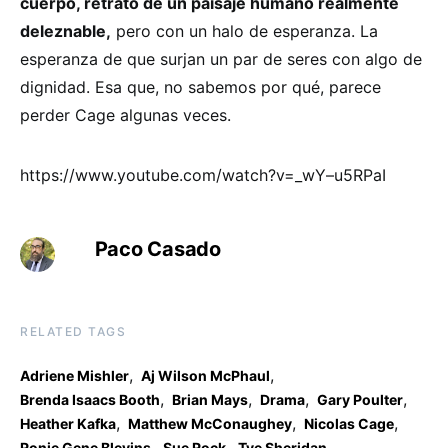
cuerpo, retrato de un paisaje humano realmente
deleznable,
pero con un halo de esperanza. La
esperanza de que surjan un par de seres con algo de
dignidad. Esa que, no sabemos por qué, parece
perder Cage algunas veces.
https://www.youtube.com/watch?v=_wY–u5RPaI
Paco Casado
RELATED TAGS
,
,
Adriene Mishler
Aj Wilson McPhaul
,
,
,
,
Brenda Isaacs Booth
Brian Mays
Drama
Gary Poulter
,
,
,
Heather Kafka
Matthew McConaughey
Nicolas Cage
,
,
Ronie Gene Blevins
Sue Rock
Tye Sheridan