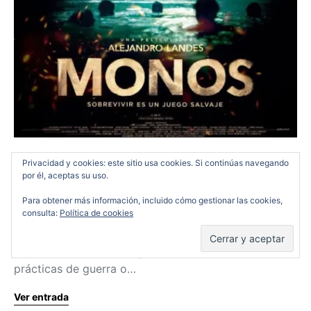
Monos, jugando a la guerra.
Privacidad y cookies: este sitio usa cookies. Si continúas navegando
por él, aceptas su uso.
RANDY MEEKS
21/02/2020
Para obtener más información, incluido cómo gestionar las cookies,
consulta:
Política de cookies
Al poco de empezar Monos, cuando aún se mueve en
un estado casi onírico en el que no sabemos si
estamos viendo un campamento adolescente, unas
prácticas de guerra o…
Ver entrada