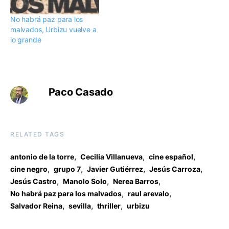
No habrá paz para los
malvados, Urbizu vuelve a
lo grande
Paco Casado
RELATED TAGS
,
,
,
antonio de la torre
Cecilia Villanueva
cine español
,
,
,
,
cine negro
grupo 7
Javier Gutiérrez
Jesús Carroza
,
,
,
Jesús Castro
Manolo Solo
Nerea Barros
,
,
No habrá paz para los malvados
raul arevalo
,
,
,
Salvador Reina
sevilla
thriller
urbizu