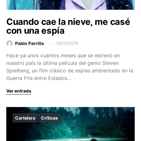
Cuando cae la nieve, me casé
con una espía
Pablo Parrilla
28/01/2016
Hace ya unos cuantos meses que se estrenó en
nuestro país la última película del genio Steven
Spielberg, un film clásico de espías ambientado en la
Guerra Fría entre Estados…
Ver entrada
Cartelera
Críticas