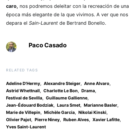
caro,
nos podremos deleitar con la recreación de una
época más elegante de la que vivimos. A ver que nos
depara el
Sain-Laurent
de Bertrand Bonello.
Paco Casado
RELATED TAGS
,
,
,
Adeline D'Hermy
Alexandre Steiger
Anne Alvaro
,
,
,
Astrid Whettnall
Charlotte Le Bon
Drama
,
,
Festival de Sevilla
Guillaume Gallienne
,
,
,
Jean-Édouard Bodziak
Laura Smet
Marianne Basler
,
,
,
Marie de Villepin
Michèle Garcia
Nikolai Kinski
,
,
,
,
Olivier Pajot
Pierre Niney
Ruben Alves
Xavier Lafitte
Yves Saint-Laurent