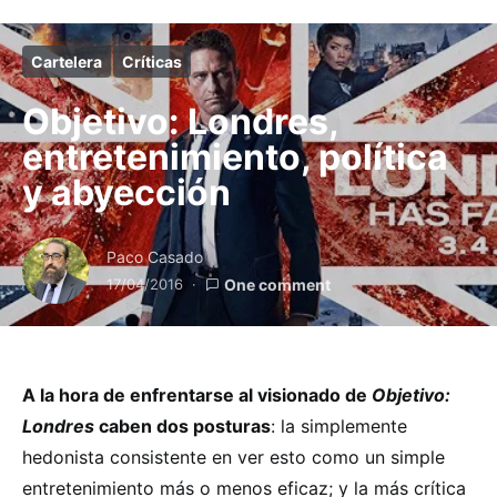
Cartelera
Críticas
Objetivo: Londres,
entretenimiento, política
y abyección
Paco Casado
17/04/2016
One comment
A la hora de enfrentarse al visionado de
Objetivo:
Londres
caben dos posturas
: la simplemente
hedonista consistente en ver esto como un simple
entretenimiento más o menos eficaz; y la más crítica