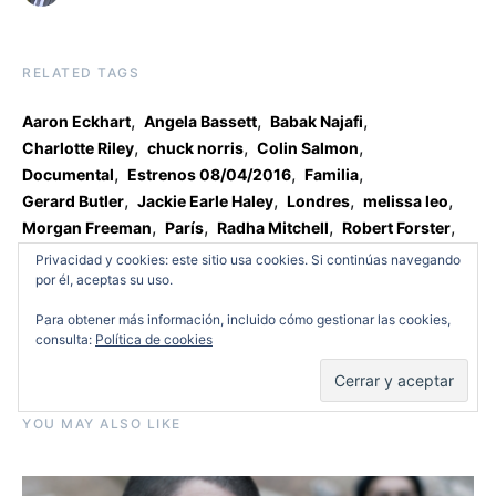
RELATED TAGS
,
,
,
Aaron Eckhart
Angela Bassett
Babak Najafi
,
,
,
Charlotte Riley
chuck norris
Colin Salmon
,
,
,
Documental
Estrenos 08/04/2016
Familia
,
,
,
,
Gerard Butler
Jackie Earle Haley
Londres
melissa leo
,
,
,
,
Morgan Freeman
París
Radha Mitchell
Robert Forster
,
,
Shivani Ghai
venganza
Waleed Zuaiter
Privacidad y cookies: este sitio usa cookies. Si continúas navegando
por él, aceptas su uso.
Para obtener más información, incluido cómo gestionar las cookies,
consulta:
Política de cookies
View Comments (1)
YOU MAY ALSO LIKE