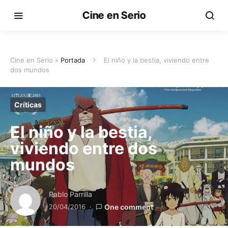
Cine en Serio
Cine en Serio »
Portada
El niño y la bestia, viviendo entre
dos mundos
Críticas
El niño y la bestia,
viviendo entre dos
mundos
Pablo Parrilla
20/04/2016
One comment