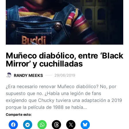
Muñeco diabólico, entre ‘Black
Mirror’ y cuchilladas
RANDY MEEKS
29/06/2019
¿Era necesario renovar Muñeco diabólico? No, por
supuesto que no. ¿Había una legión de fans
exigiendo que Chucky tuviera una adaptación a 2019
porque la película de 1988 se había…
Comparte esto: