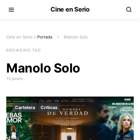
Cine en Serio
Cine en Serio »
Portada
Manolo Solo
BROWSING TAG
Manolo Solo
13 posts
Cartelera
Críticas