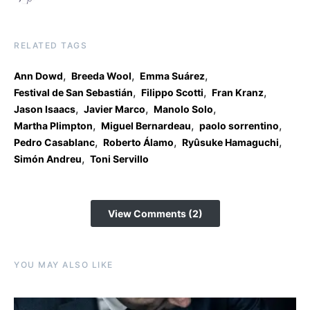
RELATED TAGS
,
,
,
Ann Dowd
Breeda Wool
Emma Suárez
,
,
,
Festival de San Sebastián
Filippo Scotti
Fran Kranz
,
,
,
Jason Isaacs
Javier Marco
Manolo Solo
,
,
,
Martha Plimpton
Miguel Bernardeau
paolo sorrentino
,
,
,
Pedro Casablanc
Roberto Álamo
Ryûsuke Hamaguchi
,
Simón Andreu
Toni Servillo
View Comments (2)
YOU MAY ALSO LIKE