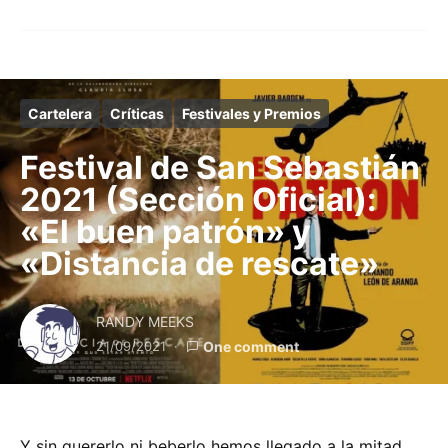
Cartelera
Críticas
Festivales y Premios
Festival de San Sebastián
2021 (Sección Oficial):
«El buen patrón» y
«Distancia de rescate»
RANDY MEEKS
21/09/2021
One comment
Y sin quererlo ni beberlo hemos llegado a la mitad