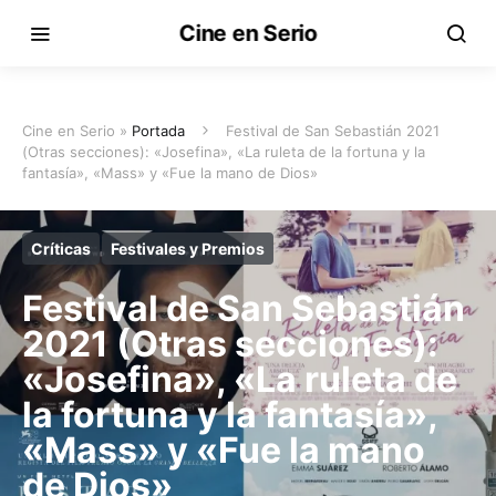
Cine en Serio
Cine en Serio »
Portada
Festival de San Sebastián 2021
(Otras secciones): «Josefina», «La ruleta de la fortuna y la
fantasía», «Mass» y «Fue la mano de Dios»
Críticas
Festivales y Premios
Festival de San Sebastián
2021 (Otras secciones):
«Josefina», «La ruleta de
la fortuna y la fantasía»,
«Mass» y «Fue la mano
de Dios»