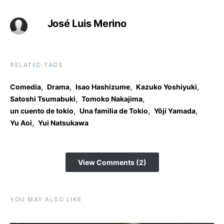
José Luis Merino
RELATED TAGS
,
,
,
,
Comedia
Drama
Isao Hashizume
Kazuko Yoshiyuki
,
,
Satoshi Tsumabuki
Tomoko Nakajima
,
,
,
un cuento de tokio
Una familia de Tokio
Yôji Yamada
,
Yu Aoi
Yui Natsukawa
View Comments (2)
YOU MAY ALSO LIKE