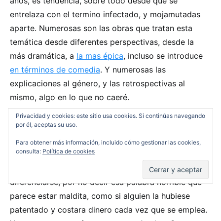
años, es tendencia, sobre todo desde que se
entrelaza con el termino infectado, y mojamutadas
aparte. Numerosas son las obras que tratan esta
temática desde diferentes perspectivas, desde la
más dramática, a
la mas épica
, incluso se introduce
en términos de comedia
. Y numerosas las
explicaciones al género, y las retrospectivas al
mismo, algo en lo que no caeré.
Privacidad y cookies: este sitio usa cookies. Si continúas navegando
por él, aceptas su uso.
Retornados
es solo otra más, como el
usar el
término
Retornados
para referirse a zombies o
Para obtener más información, incluido cómo gestionar las cookies,
consulta:
Política de cookies
infectados
, ya repito que me da lo mismo que lo
mismo me da, en un afanoso intento por
diferenciarse, por no decir esa palabra horrible que
parece estar maldita, como si alguien la hubiese
patentado y costara dinero cada vez que se emplea.