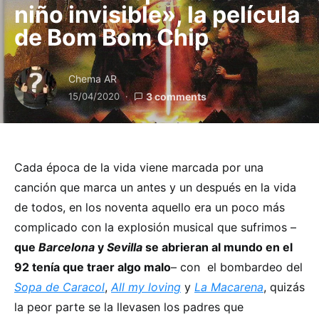
niño invisible», la película
de Bom Bom Chip
Chema AR
15/04/2020
3 comments
Cada época de la vida viene marcada por una
canción que marca un antes y un después en la vida
de todos, en los noventa aquello era un poco más
complicado con la explosión musical que sufrimos –
que
Barcelona
y
Sevilla
se abrieran al mundo en el
92 tenía que traer algo malo
– con el bombardeo del
Sopa de Caracol
,
All my loving
y
La Macarena
, quizás
la peor parte se la llevasen los padres que