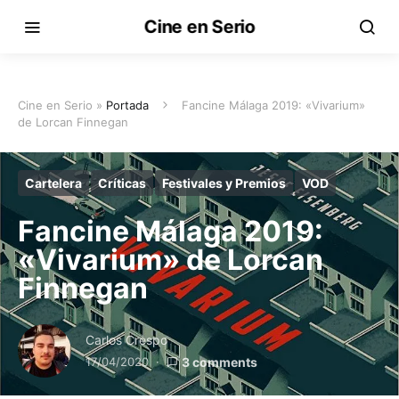
Cine en Serio
Cine en Serio »
Portada
Fancine Málaga 2019: «Vivarium»
de Lorcan Finnegan
Cartelera
Críticas
Festivales y Premios
VOD
Fancine Málaga 2019:
«Vivarium» de Lorcan
Finnegan
Carlos Crespo
17/04/2020
3 comments