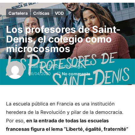
Cartelera
Críticas
VOD
Los profesores de Saint-
Denis, el colegio como
microcosmos
José Luis Sánchez Noriega
16/04/2020
No comments
La escuela pública en Francia es una institución
heredera de la Revolución y pilar de la democracia.
Por eso,
en la entrada de todas las escuelas
francesas figura el lema “Liberté, égalité, fraternité”