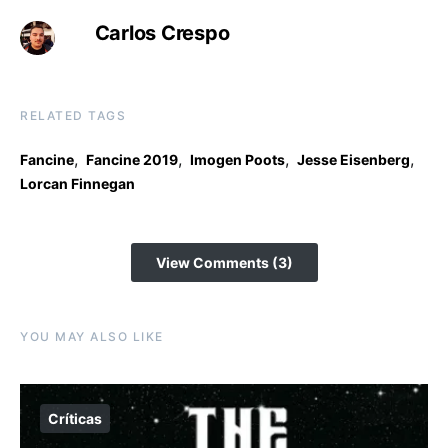
Carlos Crespo
RELATED TAGS
,
,
,
,
Fancine
Fancine 2019
Imogen Poots
Jesse Eisenberg
Lorcan Finnegan
View Comments (3)
YOU MAY ALSO LIKE
Críticas