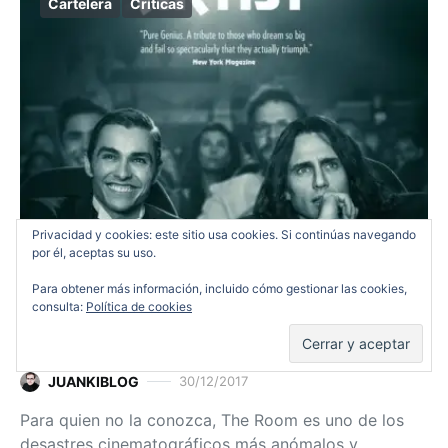
Cartelera
Críticas
Privacidad y cookies: este sitio usa cookies. Si continúas navegando
por él, aceptas su uso.
Para obtener más información, incluido cómo gestionar las cookies,
The Disaster Artist, el ritmo
consulta:
Política de cookies
de la noche
JUANKIBLOG
30/12/2017
Para quien no la conozca, The Room es uno de los
desastres cinematográficos más anómalos y