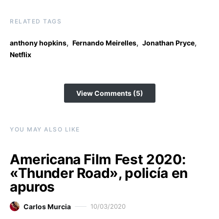
RELATED TAGS
,
,
,
anthony hopkins
Fernando Meirelles
Jonathan Pryce
Netflix
View Comments (5)
YOU MAY ALSO LIKE
Americana Film Fest 2020:
«Thunder Road», policía en
apuros
Carlos Murcia
10/03/2020