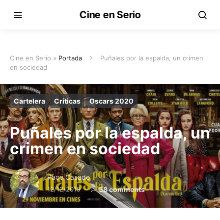
Cine en Serio
Cine en Serio »
Portada
Puñales por la espalda, un crimen
en sociedad
Cartelera
Críticas
Oscars 2020
Puñales por la espalda, un
crimen en sociedad
Paco Casado
12/12/2019
58 comments