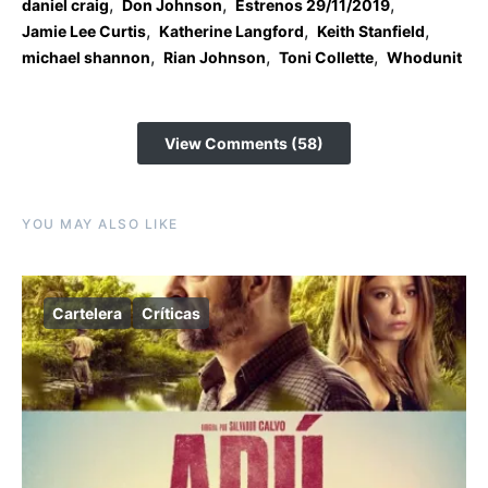
,
,
,
daniel craig
Don Johnson
Estrenos 29/11/2019
,
,
,
Jamie Lee Curtis
Katherine Langford
Keith Stanfield
,
,
,
michael shannon
Rian Johnson
Toni Collette
Whodunit
View Comments (58)
YOU MAY ALSO LIKE
Cartelera
Críticas