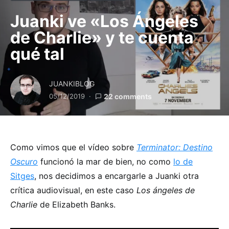
Juanki ve «Los Ángeles
de Charlie» y te cuenta
qué tal
JUANKIBLOG
05/12/2019
22 comments
Como vimos que el vídeo sobre
Terminator: Destino
Oscuro
funcionó la mar de bien, no como
lo de
Sitges
, nos decidimos a encargarle a Juanki otra
crítica audiovisual, en este caso
Los ángeles de
Charlie
de Elizabeth Banks.