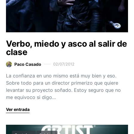
Verbo, miedo y asco al salir de
clase
Paco Casado
02/07/2012
La confianza en uno mismo está muy bien y eso.
Sobre todo para un director primerizo que quiere
levantar su proyecto soñado. Estoy seguro que no
me equivoco si digo…
Ver entrada