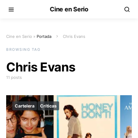
Cine en Serio
Cine en Serio »
Portada
Chris Evans
BROWSING TAG
Chris Evans
11 posts
Cartelera
Críticas