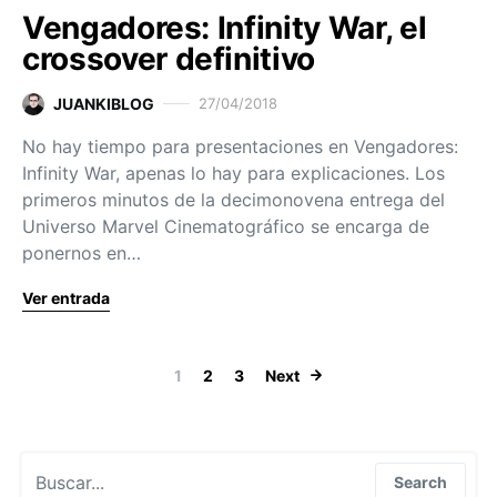
Vengadores: Infinity War, el
crossover definitivo
JUANKIBLOG
27/04/2018
No hay tiempo para presentaciones en Vengadores:
Infinity War, apenas lo hay para explicaciones. Los
primeros minutos de la decimonovena entrega del
Universo Marvel Cinematográfico se encarga de
ponernos en…
Ver entrada
Paginación de
1
2
3
Next
Search for:
Search