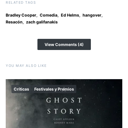
RELATED TAGS
,
,
,
,
Bradley Cooper
Comedia
Ed Helms
hangover
,
Resacón
zach galifanakis
View Comments (4)
YOU MAY ALSO LIKE
Críticas
Festivales y Premios