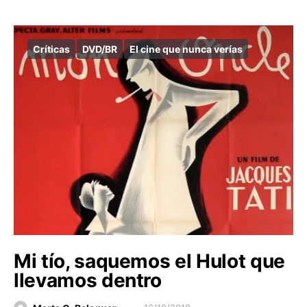
Críticas
DVD/BR
El cine que nunca verías
Mi tío, saquemos el Hulot que
llevamos dentro