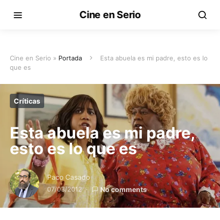
Cine en Serio
Cine en Serio »
Portada
Esta abuela es mi padre, esto es lo
que es
Críticas
Esta abuela es mi padre,
esto es lo que es
Paco Casado
07/03/2012
No comments