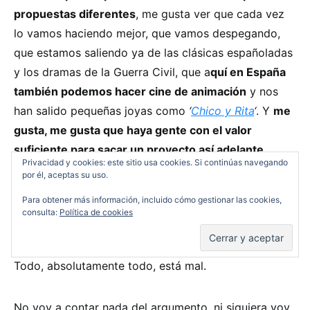
propuestas diferentes
, me gusta ver que cada vez
lo vamos haciendo mejor, que vamos despegando,
que estamos saliendo ya de las clásicas españoladas
y los dramas de la Guerra Civil, que a
quí en España
también podemos hacer cine de animación
y nos
han salido pequeñas joyas como
‘
Chico y Rita
‘
. Y
me
gusta, me gusta que haya gente con el valor
suficiente para sacar un proyecto así adelante
.
Privacidad y cookies: este sitio usa cookies. Si continúas navegando
por él, aceptas su uso.
¿El problema? Me siento en la sala y me encuentro
Para obtener más información, incluido cómo gestionar las cookies,
con una película verdaderamente
nauseabunda
. No
consulta:
Política de cookies
se me ocurre otra palabra para describir semejante
tomadura de pelo. No sabría ni por dónde empezar.
Todo, absolutamente todo, está mal.
No voy a contar nada del argumento, ni siquiera voy