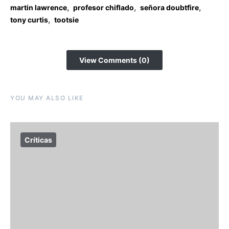
,
,
,
martin lawrence
profesor chiflado
señora doubtfire
,
tony curtis
tootsie
View Comments (0)
YOU MAY ALSO LIKE
Críticas