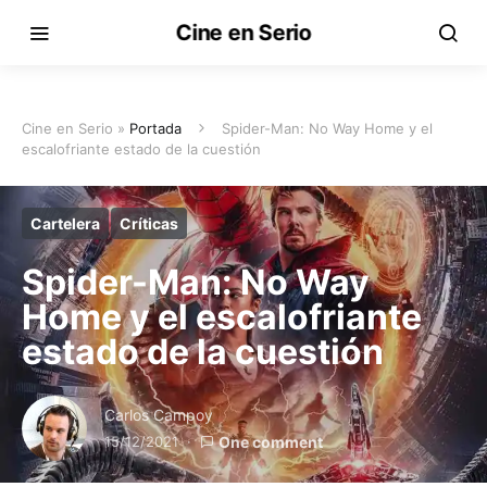
Cine en Serio
Cine en Serio »
Portada
Spider-Man: No Way Home y el
escalofriante estado de la cuestión
Cartelera
Críticas
Spider-Man: No Way
Home y el escalofriante
estado de la cuestión
Carlos Campoy
15/12/2021
One comment