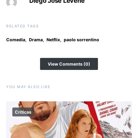
Diego José Levene
RELATED TAGS
,
,
,
Comedia
Drama
Netflix
paolo sorrentino
View Comments (0)
YOU MAY ALSO LIKE
Críticas