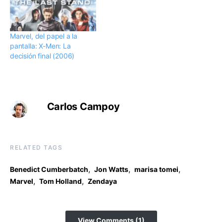
Marvel, del papel a la
pantalla: X-Men: La
decisión final (2006)
Carlos Campoy
RELATED TAGS
,
,
,
Benedict Cumberbatch
Jon Watts
marisa tomei
,
,
Marvel
Tom Holland
Zendaya
View Comments (1)