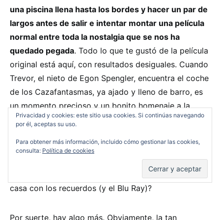
una piscina llena hasta los bordes y hacer un par de
largos antes de salir e intentar montar una película
normal entre toda la nostalgia que se nos ha
quedado pegada
. Todo lo que te gustó de la película
original está aquí, con resultados desiguales. Cuando
Trevor, el nieto de Egon Spengler, encuentra el coche
de los Cazafantasmas, ya ajado y lleno de barro, es
un momento precioso y un bonito homenaje a la
Privacidad y cookies: este sitio usa cookies. Si continúas navegando
saga. Sin embargo, cuando un grupo de pequeños
por él, aceptas su uso.
Marshmallows cobran vida sin motivo alguno, se nota
Para obtener más información, incluido cómo gestionar las cookies,
que una nota del estudio les obligaba
consulta:
Política de cookies
contractualmente. Pero, ¿hay algo más que la
nostalgia en esta película o es mejor quedarse en
casa con los recuerdos (y el Blu Ray)?
Por suerte, hay algo más. Obviamente, la tan