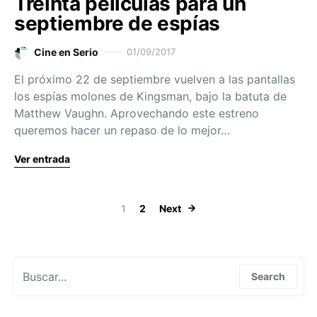
Treinta películas para un
septiembre de espías
Cine en Serio
01/09/2017
El próximo 22 de septiembre vuelven a las pantallas
los espías molones de Kingsman, bajo la batuta de
Matthew Vaughn. Aprovechando este estreno
queremos hacer un repaso de lo mejor…
Ver entrada
Paginación de
1
2
Next
Search for:
Search