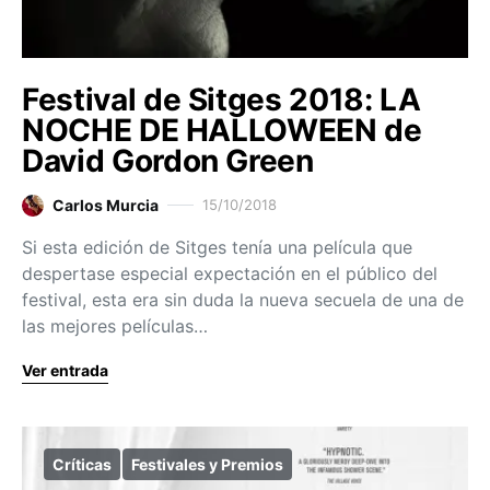
Festival de Sitges 2018: LA
NOCHE DE HALLOWEEN de
David Gordon Green
Carlos Murcia
15/10/2018
Si esta edición de Sitges tenía una película que
despertase especial expectación en el público del
festival, esta era sin duda la nueva secuela de una de
las mejores películas…
Ver entrada
Críticas
Festivales y Premios