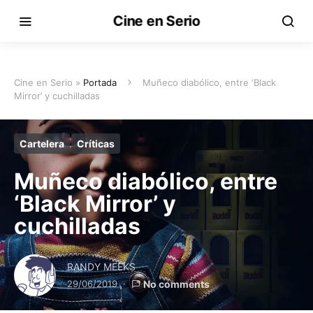
Cine en Serio
Cine en Serio »
Portada
Muñeco diabólico, entre ‘Black
Mirror’ y cuchilladas
Cartelera
Críticas
Muñeco diabólico, entre
‘Black Mirror’ y
cuchilladas
RANDY MEEKS
29/06/2019
No comments