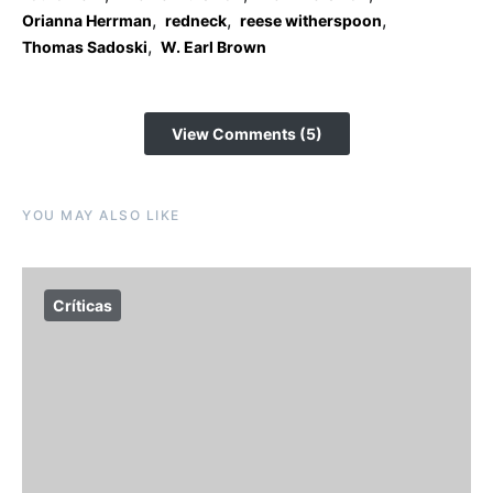
,
,
,
Orianna Herrman
redneck
reese witherspoon
,
Thomas Sadoski
W. Earl Brown
View Comments (5)
YOU MAY ALSO LIKE
Críticas