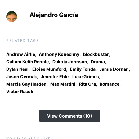
Alejandro García
RELATED TAGS
,
,
,
Andrew Airlie
Anthony Konechny
blockbuster
,
,
,
Callum Keith Rennie
Dakota Johnson
Drama
,
,
,
,
Dylan Neal
Eloise Mumford
Emily Fonda
Jamie Dornan
,
,
,
Jason Cermak
Jennifer Ehle
Luke Grimes
,
,
,
,
Marcia Gay Harden
Max Martini
Rita Ora
Romance
Victor Rasuk
View Comments (10)
YOU MAY ALSO LIKE