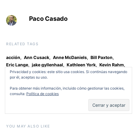
Paco Casado
RELATED TAGS
,
,
,
,
acción
Ann Cusack
Anne McDaniels
Bill Paxton
,
,
,
,
Eric Lange
jake gyllenhaal
Kathleen York
Kevin Rahm
,
,
,
Privacidad y cookies: este sitio usa cookies. Si continúas navegando
Los Angeles
martin scorsese
Michael Hyatt
por él, aceptas su uso.
,
,
,
,
Nightcrawler
pacific rim
Rene Russo
Riz Ahmed
thriller
Para obtener más información, incluido cómo gestionar las cookies,
consulta:
Política de cookies
View Comments (3)
YOU MAY ALSO LIKE