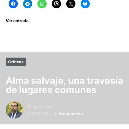
Ver entrada
Críticas
Alma salvaje, una travesía
de lugares comunes
Paco Casado
14/02/2015
5 comments