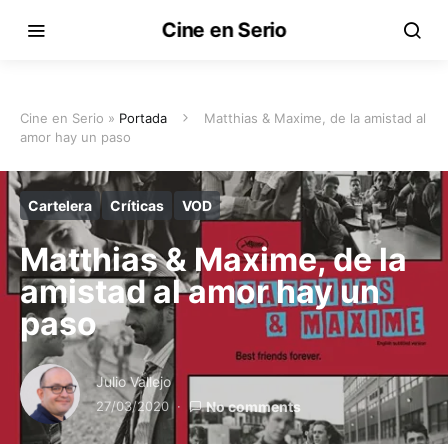
Cine en Serio
Cine en Serio »
Portada
Matthias & Maxime, de la amistad al
amor hay un paso
Cartelera
Críticas
VOD
Matthias & Maxime, de la
amistad al amor hay un
paso
Julio Vallejo
27/03/2020
No comments