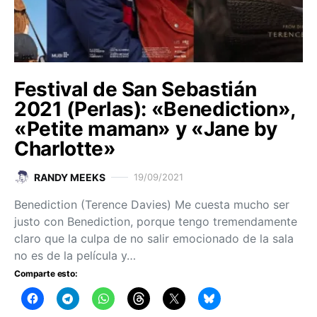
Festival de San Sebastián
2021 (Perlas): «Benediction»,
«Petite maman» y «Jane by
Charlotte»
RANDY MEEKS
19/09/2021
Benediction (Terence Davies) Me cuesta mucho ser
justo con Benediction, porque tengo tremendamente
claro que la culpa de no salir emocionado de la sala
no es de la película y…
Comparte esto: