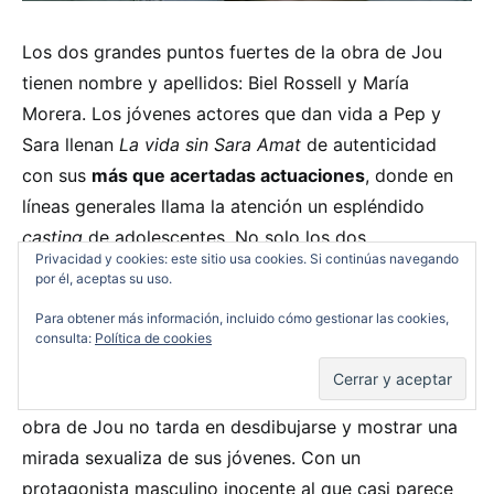
Los dos grandes puntos fuertes de la obra de Jou
tienen nombre y apellidos: Biel Rossell y María
Morera. Los jóvenes actores que dan vida a Pep y
Sara llenan
La vida sin Sara Amat
de autenticidad
con sus
más que acertadas actuaciones
, donde en
líneas generales llama la atención un espléndido
casting
de adolescentes. No solo los dos
Privacidad y cookies: este sitio usa cookies. Si continúas navegando
protagonistas, sino todo el grupo de amigos destaca
por él, aceptas su uso.
por su interpretación a pesar de sus cortas edades.
Para obtener más información, incluido cómo gestionar las cookies,
consulta:
Política de cookies
Aunque Pep pretende mostrar ese
camino de la
inocencia a la madurez a través del primer amor
, la
obra de Jou no tarda en desdibujarse y mostrar una
mirada sexualiza de sus jóvenes. Con un
protagonista masculino inocente al que casi parece