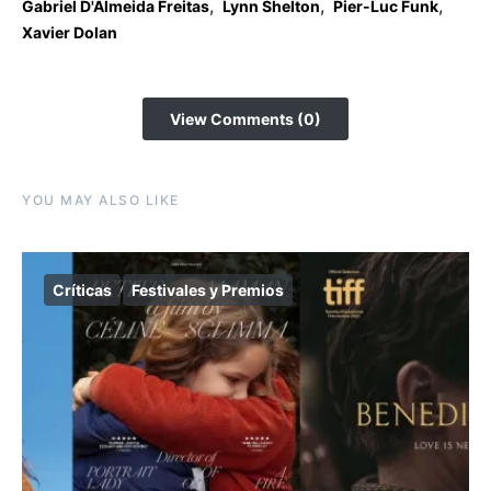
,
,
,
Gabriel D'Almeida Freitas
Lynn Shelton
Pier-Luc Funk
Xavier Dolan
View Comments (0)
YOU MAY ALSO LIKE
Críticas
Festivales y Premios