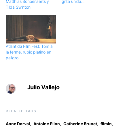
Matthias Schoenaerts y
grita unida…
Tilda Swinton
Atlantida Film Fest: Tom à
la ferme, rubio platino en
peligro
Julio Vallejo
RELATED TAGS
,
,
,
,
Anne Dorval
Antoine Pilon
Catherine Brunet
filmin