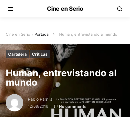
Cine en Serio
Cine en Serio »
Portada
Human, entrevistando al mundo
Cartelera
Críticas
Human, entrevistando al
mundo
Pablo Parrilla
12/08/2016
No comments