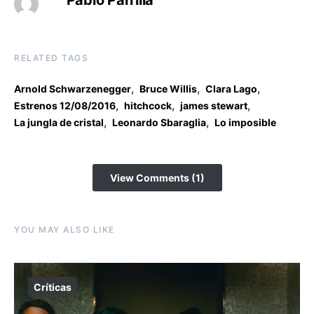
Pablo Parrilla
RELATED TAGS
,
,
,
Arnold Schwarzenegger
Bruce Willis
Clara Lago
,
,
,
Estrenos 12/08/2016
hitchcock
james stewart
,
,
La jungla de cristal
Leonardo Sbaraglia
Lo imposible
View Comments (1)
YOU MAY ALSO LIKE
Críticas