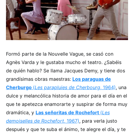
Formó parte de la Nouvelle Vague, se casó con
Agnès Varda y le gustaba mucho el teatro. ¿Sabéis
de quién hablo? Se llama Jacques Demy, y tiene dos
grandísimas obras maestras:
Los paraguas de
Cherburgo
(
Les parapluies de Cherbourg
, 1964)
, una
dulce y melancólica historia de amor para el día en el
que te apetezca enamorarte y suspirar de forma muy
dramática, y
Las señoritas de Rochefort
(
Les
demoiselles de Rochefort
, 1967)
, para verla justo
después y que te suba el ánimo, te alegre el día, y te