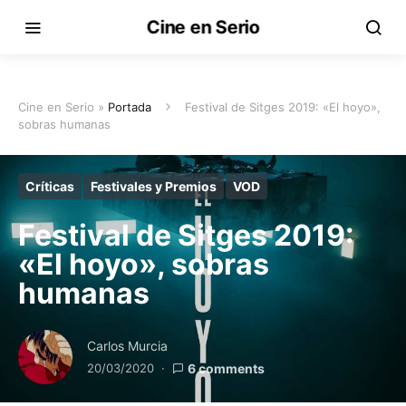
Cine en Serio
Cine en Serio »
Portada
Festival de Sitges 2019: «El hoyo»,
sobras humanas
Críticas
Festivales y Premios
VOD
Festival de Sitges 2019:
«El hoyo», sobras
humanas
Carlos Murcia
20/03/2020
6 comments