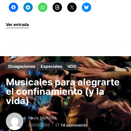
Ver entrada
Divagaciones
Especiales
VOD
Musicales para alegrarte
el confinamiento (y la
vida)
Paula Martínez
20/03/2020
14 comments