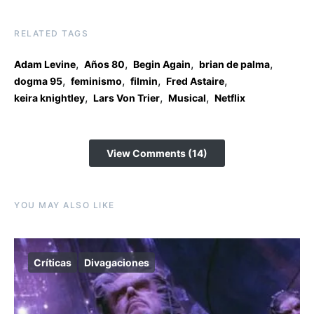
RELATED TAGS
,
,
,
,
Adam Levine
Años 80
Begin Again
brian de palma
,
,
,
,
dogma 95
feminismo
filmin
Fred Astaire
,
,
,
keira knightley
Lars Von Trier
Musical
Netflix
View Comments (14)
YOU MAY ALSO LIKE
Críticas
Divagaciones