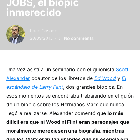
JOBS, el biopic
inmerecido
Paco Casado
20/09/2013
No comments
Una vez asistí a un seminario con el guionista
Scott
Alexander
coautor de los libretos de
Ed Wood
y
El
escándalo de Larry Flint
, dos grandes biopics. En
esos momentos se encontraba trabajando en el guión
de un biopic sobre los Hermanos Marx que nunca
llegó a realizarse. Alexander comentó que
lo más
difícil era que ni Wood ni Flint eran personajes que
moralmente mereciesen una biografía, mientras
que los Marx eran tan grandes que su esencia era