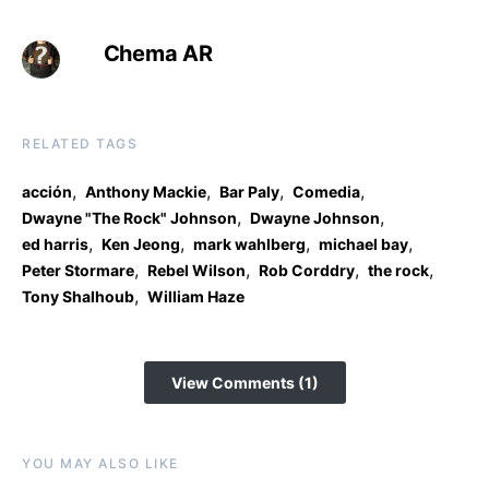
Chema AR
RELATED TAGS
,
,
,
,
acción
Anthony Mackie
Bar Paly
Comedia
,
,
Dwayne "The Rock" Johnson
Dwayne Johnson
,
,
,
,
ed harris
Ken Jeong
mark wahlberg
michael bay
,
,
,
,
Peter Stormare
Rebel Wilson
Rob Corddry
the rock
,
Tony Shalhoub
William Haze
View Comments (1)
YOU MAY ALSO LIKE