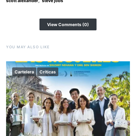
,
scott alexander
steve jobs
View Comments (0)
YOU MAY ALSO LIKE
Cartelera
Críticas