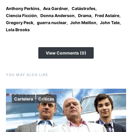
,
,
,
Anthony Perkins
Ava Gardner
Catástrofes
,
,
,
,
Ciencia Ficción
Donna Anderson
Drama
Fred Astaire
,
,
,
,
Gregory Peck
guerra nuclear
John Meillon
John Tate
Lola Brooks
View Comments (0)
YOU MAY ALSO LIKE
Cartelera
Críticas