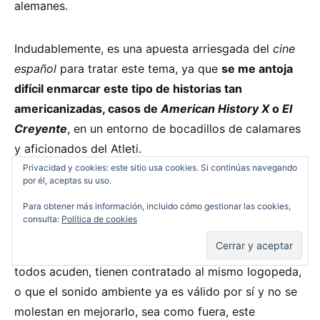
alemanes.
Indudablemente, es una apuesta arriesgada del
cine
español
para tratar este tema, ya que
se me antoja
difícil enmarcar este tipo de historias tan
americanizadas, casos de
American History X
o
El
Creyente
, en un entorno de bocadillos de calamares
y aficionados del Atleti.
Privacidad y cookies: este sitio usa cookies. Si continúas navegando
por él, aceptas su uso.
Pero todo lo arriesgado se queda ahí, ya que
Alacrán
Para obtener más información, incluido cómo gestionar las cookies,
enamorado
peca de lo que tantas y tantas veces se
consulta:
Política de cookies
queja el aficionado al cine de aquí, la vocalización de
sus actores
. No entiendo si en esa escuela a la que
todos acuden, tienen contratado al mismo logopeda,
o que el sonido ambiente ya es válido por sí y no se
molestan en mejorarlo, sea como fuera, este