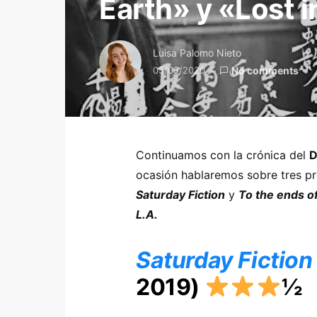
Earth» y «Lost i
Luisa Palomo Nieto
05/05/2020
No comments
Continuamos con la crónica del
D
ocasión hablaremos sobre tres pr
Saturday Fiction
y
To the ends of
L.A.
Saturday Fiction
2019)
½