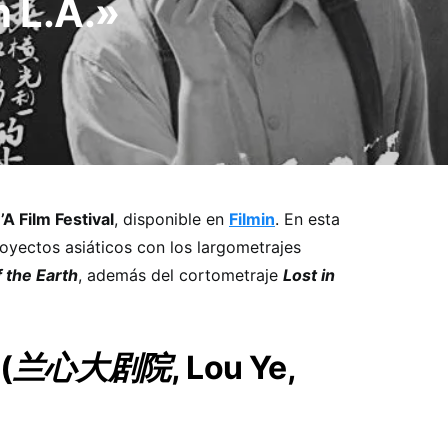
n L.A.»
’A Film Festival
, disponible en
Filmin
. En esta
oyectos asiáticos con los largometrajes
 the Earth
, además del cortometraje
Lost in
(
兰心大剧院
, Lou Ye,