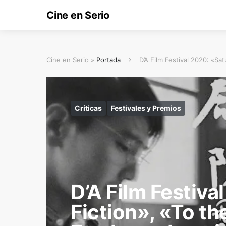
Cine en Serio
Cine en Serio »
Portada
D’A Film Festival 2020: «Sat
Críticas
Festivales y Premios
D’A Film Festiva
Fiction», «To th