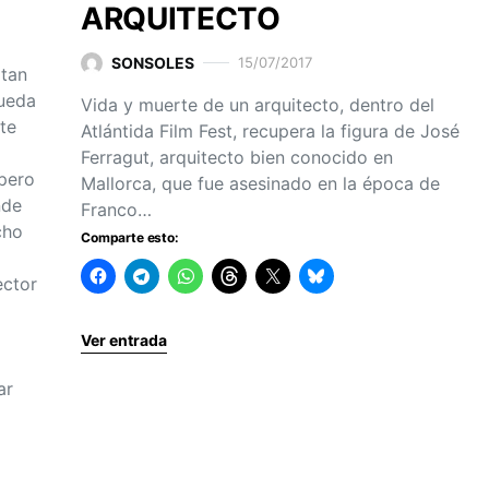
ARQUITECTO
SONSOLES
15/07/2017
 tan
ueda
Vida y muerte de un arquitecto, dentro del
te
Atlántida Film Fest, recupera la figura de José
Ferragut, arquitecto bien conocido en
 pero
Mallorca, que fue asesinado en la época de
nde
Franco…
cho
Comparte esto:
ector
Ver entrada
ar