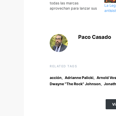
todas las marcas
La Lego
aprovechan para lanzar sus
antisi
campañas durante el
partido. Desde trailers de
películas a anuncios
protagonizados por estrellas
de cine. Os dejamos con lo
Paco Casado
que se pudo ver la pasada
noche: THE…
RELATED TAGS
,
,
acción
Adrianne Palicki
Arnold Vo
,
Dwayne "The Rock" Johnson
Jonath
V