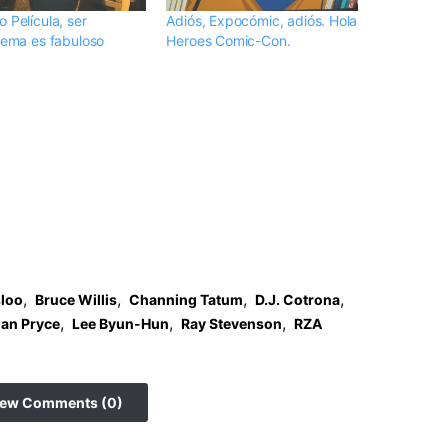
 Película, ser
Adiós, Expocómic, adiós. Hola
stema es fabuloso
Heroes Comic-Con.
,
,
,
,
sloo
Bruce Willis
Channing Tatum
D.J. Cotrona
,
,
,
an Pryce
Lee Byun-Hun
Ray Stevenson
RZA
iew Comments (0)