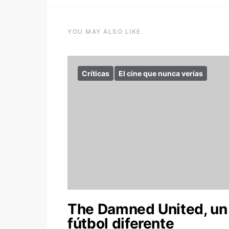
YOU MAY ALSO LIKE
Críticas
El cine que nunca verías
The Damned United, un
fútbol diferente