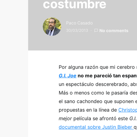
costumbre
Paco Casado
30/03/2013
No comments
Por alguna razón que mi cerebr
G.I. Joe
no me pareció tan espant
un espectáculo descerebrado, abs
Más o menos como le pasaría de
el sano cachondeo que suponen est
propuestas en la línea de
Christo
mejor
película se afrontó este
G.I
documental sobre Justin Bieber
q