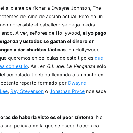
el aliciente de fichar a Dwayne Johnson, The
otentes del cine de acción actual. Pero en un
ncomprensible el caballero se pega media
lando. A ver, señores de Hollywood,
si yo pago
Venganza
y ustedes se gastan el dinero en
ngan a dar charlitas tácticas
. En Hollywood
que queremos en películas de este tipo es
que
s con estilo
. Así, en
G.I. Joe. La Venganza
sólo
el acantilado tibetano llegando a un punto en
u potente reparto formado por
Dwayne
Lee
,
Ray Stevenson
o
Jonathan Pryce
nos saca
horas de haberla visto es el peor síntoma.
No
a una película de la que se pueda hacer una