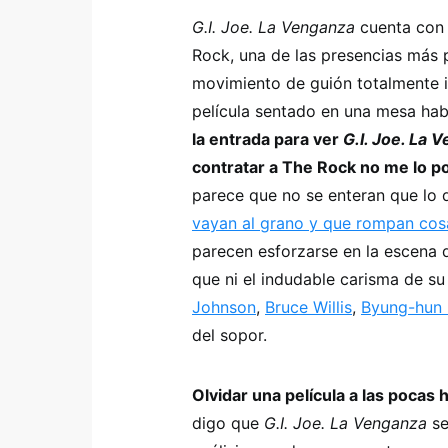
G.I. Joe. La Venganza
cuenta con 
Rock, una de las presencias más p
movimiento de guión totalmente i
película sentado en una mesa hab
la entrada para ver
G.I. Joe. La 
contratar a The Rock no me lo po
parece que no se enteran que lo 
vayan al grano y que rompan cosa
parecen esforzarse en la escena d
que ni el indudable carisma de s
Johnson
,
Bruce Willis
,
Byung-hun 
del sopor.
Olvidar una película a las pocas 
digo que
G.I. Joe. La Venganza
se