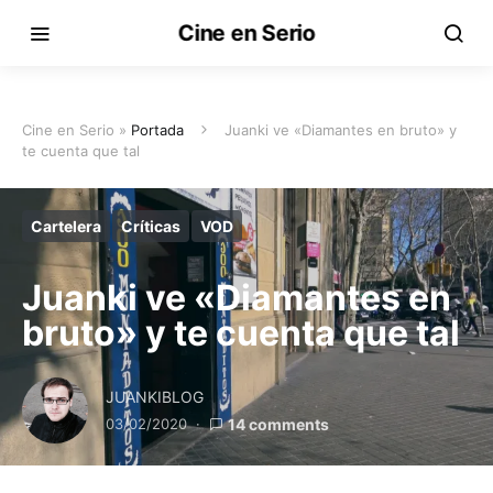
Cine en Serio
Cine en Serio »
Portada
Juanki ve «Diamantes en bruto» y
te cuenta que tal
Cartelera
Críticas
VOD
Juanki ve «Diamantes en
bruto» y te cuenta que tal
JUANKIBLOG
03/02/2020
14 comments