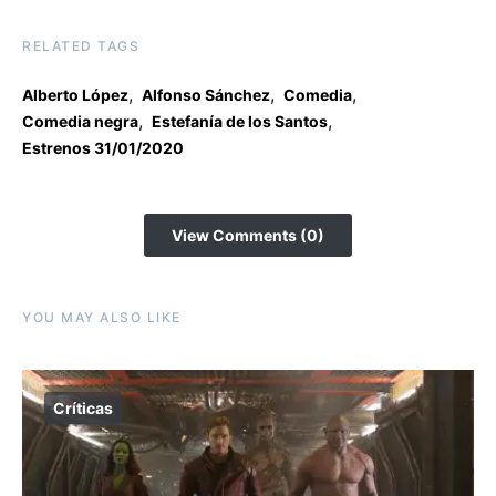
RELATED TAGS
,
,
,
Alberto López
Alfonso Sánchez
Comedia
,
,
Comedia negra
Estefanía de los Santos
Estrenos 31/01/2020
View Comments (0)
YOU MAY ALSO LIKE
Críticas