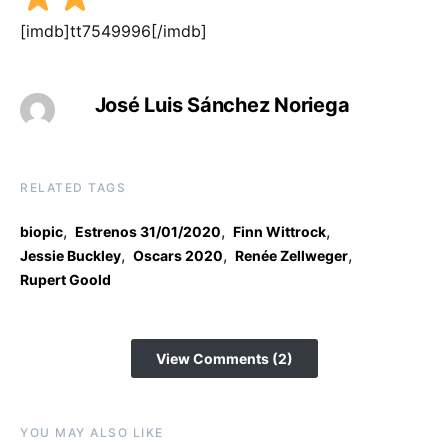
[imdb]tt7549996[/imdb]
José Luis Sánchez Noriega
RELATED TAGS
,
,
,
biopic
Estrenos 31/01/2020
Finn Wittrock
,
,
,
Jessie Buckley
Oscars 2020
Renée Zellweger
Rupert Goold
View Comments (2)
YOU MAY ALSO LIKE