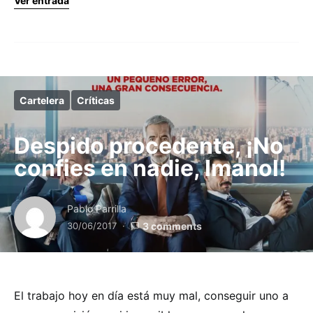
Ver entrada
Cartelera
Críticas
Despido procedente, ¡No
confies en nadie, Imanol!
Pablo Parrilla
30/06/2017
3 comments
El trabajo hoy en día está muy mal, conseguir uno a