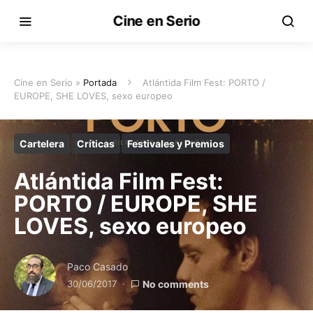
Cine en Serio
Cine en Serio »
Portada
Atlántida Film Fest: PORTO /
EUROPE, SHE LOVES, sexo europeo
Cartelera
Críticas
Festivales y Premios
Atlántida Film Fest:
PORTO / EUROPE, SHE
LOVES, sexo europeo
Paco Casado
30/06/2017
No comments