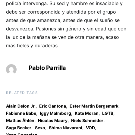
policía intervenga. Su sed y hambre es insaciable y
debe ser correspondida y atendida por el grupo
antes de que amanezca, antes de que el sueño se
desvanezca. Pasiones sin género y sin edad que con
la luz de la mañana se ven de otra manera, acaso
más fieles y duraderas.
Pablo Parrilla
RELATED TAGS
,
,
,
Alain Delon Jr.
Eric Cantona
Ester Martin Bergsmark
,
,
,
,
Fabienne Babe
Iggy Malmborg
Kate Moran
LGTB
,
,
,
Mattias Åhlén
Nicolas Maury
Niels Schneider
,
,
,
,
Saga Becker
Sexo
Shima Niavarani
VOD
Yann Gonzalez