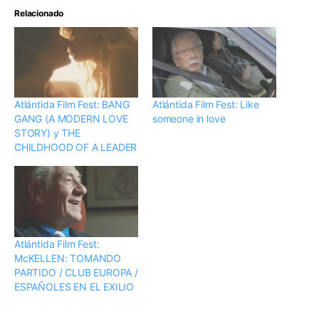
Relacionado
Atlántida Film Fest: BANG
Atlántida Film Fest: Like
GANG (A MODERN LOVE
someone in love
STORY) y THE
CHILDHOOD OF A LEADER
Atlántida Film Fest:
McKELLEN: TOMANDO
PARTIDO / CLUB EUROPA /
ESPAÑOLES EN EL EXILIO