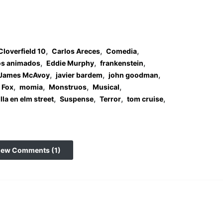
,
,
,
Cloverfield 10
Carlos Areces
Comedia
,
,
,
os animados
Eddie Murphy
frankenstein
,
,
,
James McAvoy
javier bardem
john goodman
,
,
,
,
 Fox
momia
Monstruos
Musical
,
,
,
,
lla en elm street
Suspense
Terror
tom cruise
iew Comments (1)