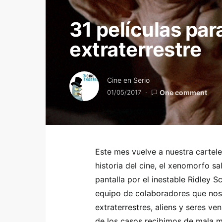
31 películas pa
extraterrestre
Cine en Serio
01/05/2017
One comment
Este mes vuelve a nuestra cartele
historia del cine, el xenomorfo s
pantalla por el inestable Ridley S
equipo de colaboradores que nos 
extraterrestres, aliens y seres ve
de los casos recibimos de mala m