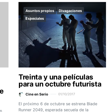
Asuntos propios
Divagaciones
Especiales
Treinta y una películas
para un octubre futurista
de
Cine en Serio
01/10/2017
El próximo 6 de octubre se estrena Blade
Runner 2049, esperada secuela de la
un