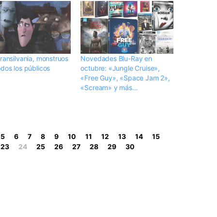
Transilvania, monstruos
Novedades Blu-Ray en
odos los públicos
octubre: «Jungle Cruise»,
«Free Guy», «Space Jam 2»,
«Scream» y más…
5
6
7
8
9
10
11
12
13
14
15
23
24
25
26
27
28
29
30