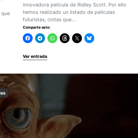
innovadora película de Ridley Scott. Por ello
hemos realizado un listado de películas
s que
futuristas, cintas que…
Comparte esto:
Ver entrada
les