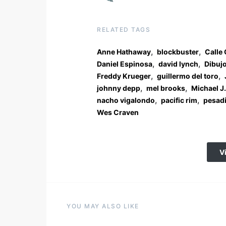
RELATED TAGS
,
,
Anne Hathaway
blockbuster
Calle 
,
,
Daniel Espinosa
david lynch
Dibuj
,
,
Freddy Krueger
guillermo del toro
,
,
johnny depp
mel brooks
Michael J.
,
,
nacho vigalondo
pacific rim
pesadi
Wes Craven
V
YOU MAY ALSO LIKE