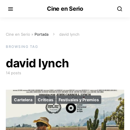
Cine en Serio
Cine en Serio »
Portada
david lynch
BROWSING TAG
david lynch
14 posts
Cartelera
Críticas
Festivales y Premios