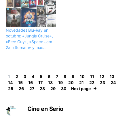
Novedades Blu-Ray en
octubre: «Jungle Cruise»,
«Free Guy», «Space Jam
2», «Scream» y más…
1
2
3
4
5
6
7
8
9
10
11
12
13
14
15
16
17
18
19
20
21
22
23
24
25
26
27
28
29
30
Next page
Cine en Serio