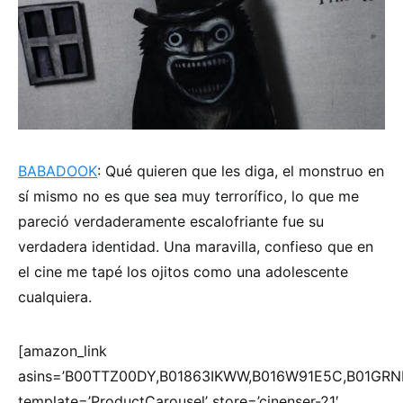
BABADOOK
: Qué quieren que les diga, el monstruo en
sí mismo no es que sea muy terrorífico, lo que me
pareció verdaderamente escalofriante fue su
verdadera identidad. Una maravilla, confieso que en
el cine me tapé los ojitos como una adolescente
cualquiera.
[amazon_link
asins=’B00TTZ00DY,B01863IKWW,B016W91E5C,B01GRN
template=’ProductCarousel’ store=’cinenser-21′