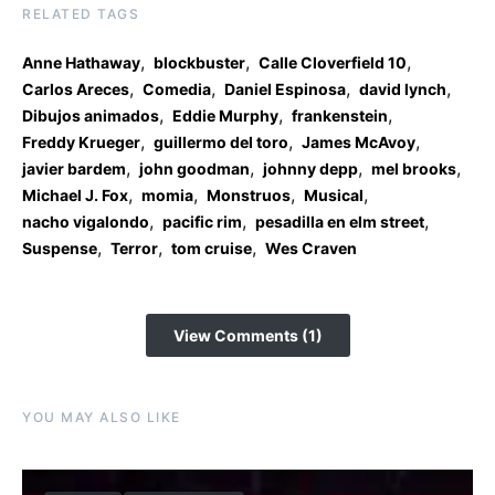
RELATED TAGS
,
,
,
Anne Hathaway
blockbuster
Calle Cloverfield 10
,
,
,
,
Carlos Areces
Comedia
Daniel Espinosa
david lynch
,
,
,
Dibujos animados
Eddie Murphy
frankenstein
,
,
,
Freddy Krueger
guillermo del toro
James McAvoy
,
,
,
,
javier bardem
john goodman
johnny depp
mel brooks
,
,
,
,
Michael J. Fox
momia
Monstruos
Musical
,
,
,
nacho vigalondo
pacific rim
pesadilla en elm street
,
,
,
Suspense
Terror
tom cruise
Wes Craven
View Comments (1)
YOU MAY ALSO LIKE