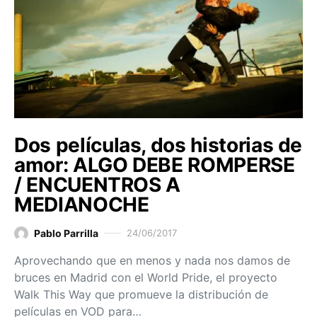
Dos películas, dos historias de
amor: ALGO DEBE ROMPERSE
/ ENCUENTROS A
MEDIANOCHE
Pablo Parrilla
24/06/2017
Aprovechando que en menos y nada nos damos de
bruces en Madrid con el World Pride, el proyecto
Walk This Way que promueve la distribución de
películas en VOD para…