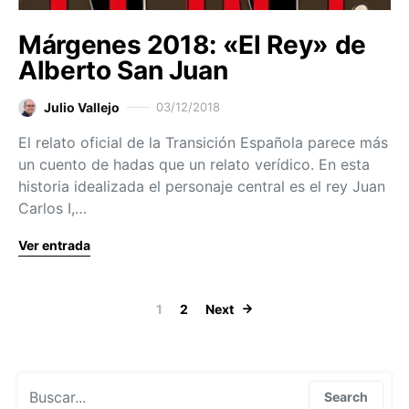
Márgenes 2018: «El Rey» de
Alberto San Juan
Julio Vallejo
03/12/2018
El relato oficial de la Transición Española parece más
un cuento de hadas que un relato verídico. En esta
historia idealizada el personaje central es el rey Juan
Carlos I,…
Ver entrada
Paginación de
1
2
Next
Search for:
Search