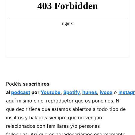
Podéis
suscribiros
al
podcast
por
Youtube
,
Spotify
,
itunes
,
ivoox
o
instag
aquí mismo en el reproductor que os ponemos. Ni
que decir tiene que estamos abiertos a todo tipo de
insultos y halagos siempre que no vengan
relacionados con familiares y/o personas
fallecidas. Así que os agradeceríamos enormemente