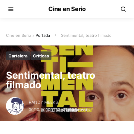
Cine en Serio
Cine en Serio »
Portada
Sentimental, teatro filmado
Cartelera
Críticas
Sentimental, teatro
filmado
RANDY MEEKS
30/10/2020
No comments