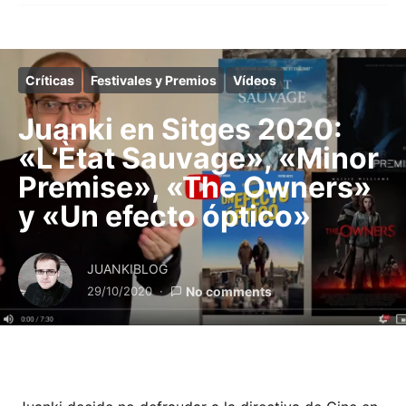
Críticas
Festivales y Premios
Vídeos
Juanki en Sitges 2020:
«L’Ètat Sauvage», «Minor
Premise», «The Owners»
y «Un efecto óptico»
JUANKIBLOG
29/10/2020
No comments