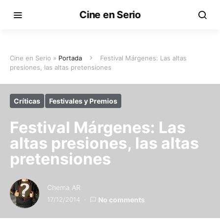
Cine en Serio
Cine en Serio »
Portada
Festival Márgenes: Las altas
presiones, las altas pretensiones
Críticas
Festivales y Premios
Festival Márgenes: Las
altas presiones, las altas
pretensiones
Chema AR
17/12/2014
No comments