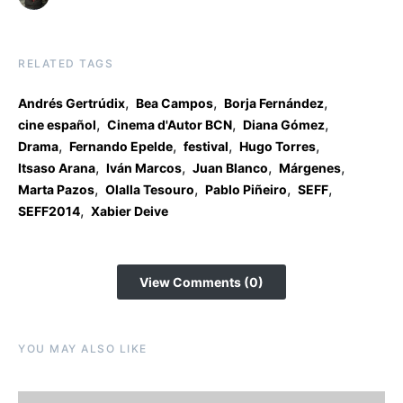
RELATED TAGS
,
,
,
Andrés Gertrúdix
Bea Campos
Borja Fernández
,
,
,
cine español
Cinema d'Autor BCN
Diana Gómez
,
,
,
,
Drama
Fernando Epelde
festival
Hugo Torres
,
,
,
,
Itsaso Arana
Iván Marcos
Juan Blanco
Márgenes
,
,
,
,
Marta Pazos
Olalla Tesouro
Pablo Piñeiro
SEFF
,
SEFF2014
Xabier Deive
View Comments (0)
YOU MAY ALSO LIKE