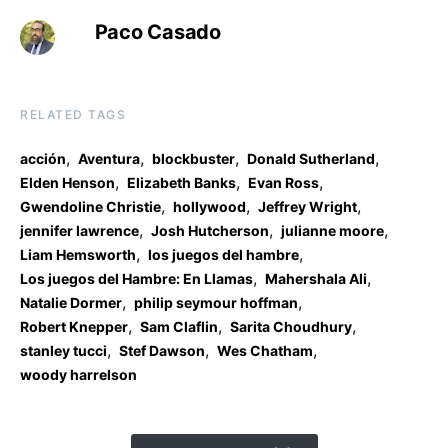
Paco Casado
RELATED TAGS
,
,
,
,
acción
Aventura
blockbuster
Donald Sutherland
,
,
,
Elden Henson
Elizabeth Banks
Evan Ross
,
,
,
Gwendoline Christie
hollywood
Jeffrey Wright
,
,
,
jennifer lawrence
Josh Hutcherson
julianne moore
,
,
Liam Hemsworth
los juegos del hambre
,
,
Los juegos del Hambre: En Llamas
Mahershala Ali
,
,
Natalie Dormer
philip seymour hoffman
,
,
,
Robert Knepper
Sam Claflin
Sarita Choudhury
,
,
,
stanley tucci
Stef Dawson
Wes Chatham
woody harrelson