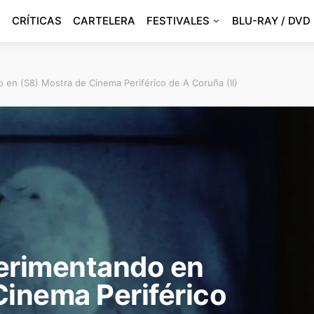
CRÍTICAS
CARTELERA
FESTIVALES
BLU-RAY / DVD
 en (S8) Mostra de Cinema Periférico de A Coruña (II)
perimentando en
Cinema Periférico