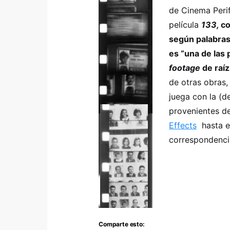
de Cinema Perif
película
133,
co
según palabra
es “una de las
footage
de raíz
de otras obras,
juega con la (
provenientes d
Effects
hasta en
correspondenci
Comparte esto: