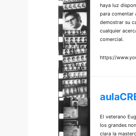
haya luz dispon
para comentar 
demostrar su ca
cualquier acer
comercial.
https://www.y
aulaCR
El veterano Eu
los grandes no
clara la master