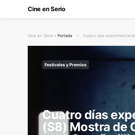
Cine en Serio
Cine en Serio »
Portada
Cuatro días experimentando
Festivales y Premios
Cuatro días ex
(S8) Mostra de 