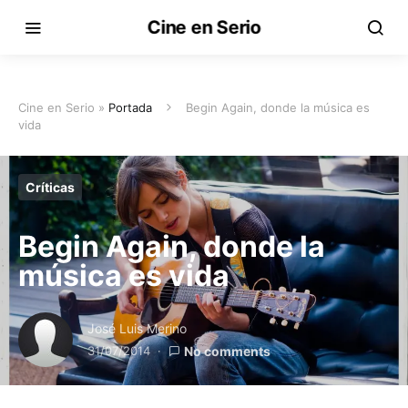
Cine en Serio
Cine en Serio »
Portada
Begin Again, donde la música es
vida
Críticas
Begin Again, donde la
música es vida
José Luis Merino
31/07/2014
No comments