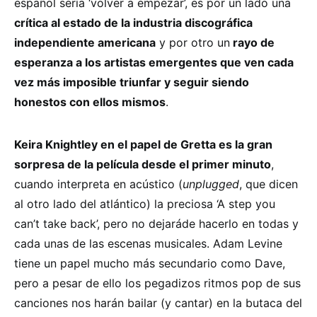
español sería ‘volver a empezar’, es por un lado una
cr
ítica al estado de la industria discogr
áfica
independiente americana
y por otro un
rayo de
esperanza a los artistas emergentes que ven cada
vez m
ás imposible triunfar y seguir siendo
honestos con ellos mismos
.
Keira Knightley en el papel de Gretta es la gran
sorpresa de la pel
ícula desde el primer minuto
,
cuando interpreta en acústico (
unplugged
, que dicen
al otro lado del atlántico) la preciosa ‘A step you
can’t take back’, pero no dejaráde hacerlo en todas y
cada unas de las escenas musicales. Adam Levine
tiene un papel mucho más secundario como Dave,
pero a pesar de ello los pegadizos ritmos pop de sus
canciones nos harán bailar (y cantar) en la butaca del