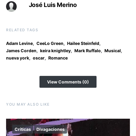
José Luis Merino
RELATED TAGS
,
,
,
Adam Levine
CeeLo Green
Hailee Steinfeld
,
,
,
,
James Corden
keira knightley
Mark Ruffalo
Musical
,
,
nueva york
oscar
Romance
View Comments (0)
YOU MAY ALSO LIKE
Críticas
Divagaciones