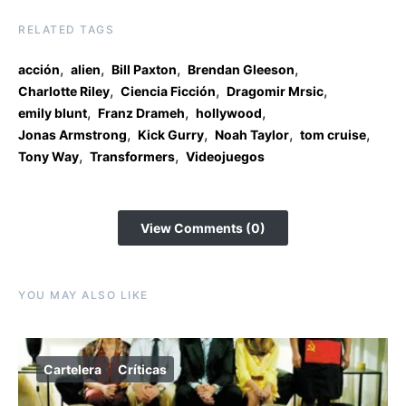
RELATED TAGS
,
,
,
,
acción
alien
Bill Paxton
Brendan Gleeson
,
,
,
Charlotte Riley
Ciencia Ficción
Dragomir Mrsic
,
,
,
emily blunt
Franz Drameh
hollywood
,
,
,
,
Jonas Armstrong
Kick Gurry
Noah Taylor
tom cruise
,
,
Tony Way
Transformers
Videojuegos
View Comments (0)
YOU MAY ALSO LIKE
Cartelera
Críticas