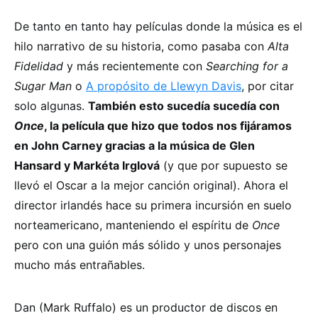
De tanto en tanto hay películas donde la música es el
hilo narrativo de su historia, como pasaba con
Alta
Fidelidad
y más recientemente con
Searching for a
Sugar Man
o
A propósito de Llewyn Davis
, por citar
solo algunas.
Tambi
én esto suced
ía suced
ía con
Once
, la pel
ícula que hizo que todos nos fij
áramos
en John Carney gracias a la m
úsica de Glen
Hansard y Mark
éta Irglov
á
(y que por supuesto se
llevó el Oscar a la mejor canción original). Ahora el
director irlandés hace su primera incursión en suelo
norteamericano, manteniendo el espíritu de
Once
pero con una guión más sólido y unos personajes
mucho más entrañables.
Dan (Mark Ruffalo) es un productor de discos en