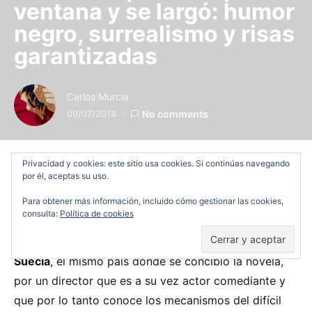
ventana y se largó: humor
negro, surrealismo y risas
garantizadas
Carlos Murcia
09/07/2014
No comments
Privacidad y cookies: este sitio usa cookies. Si continúas navegando
por él, aceptas su uso.
Era evidente que el best seller
El abuelo que saltó
por la ventana y se largó
de Jonas Jonasson tarde o
Para obtener más información, incluido cómo gestionar las cookies,
consulta:
Política de cookies
temprano acabaría trasladándose a la gran pantalla.
Afortunadamente la adaptación se ha realizado en
Suecia
, el mismo país donde se concibió la novela,
por un director que es a su vez actor comediante y
que por lo tanto conoce los mecanismos del difícil