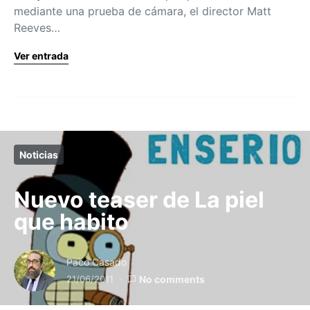
mediante una prueba de cámara, el director Matt
Reeves…
Ver entrada
Noticias
Nuevo teaser de La piel
que habito
Paco Casado
21/06/2011
No comments