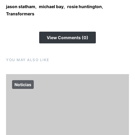
,
,
,
jason statham
michael bay
rosie huntington
Transformers
View Comments (0)
YOU MAY ALSO LIKE
Noticias