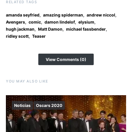
RELATED TAGS
,
,
,
amanda seyfried
amazing spiderman
andrew niccol
,
,
,
,
Avengers
comic
damon lindelof
elysium
,
,
,
hugh jackman
Matt Damon
michael fassbender
,
ridley scott
Teaser
View Comments (0)
YOU MAY ALSO LIKE
Noticias
Oscars 2020