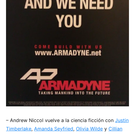
– Andrew Niccol vuelve a la ciencia ficción con
Justin
Timberlake
,
Amanda Seyfried
,
Olivia Wilde
y
Cillian