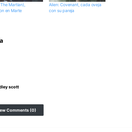
(The Martian),
Alien: Covenant, cada oveja
on en Marte
con su pareja
ía
dley scott
iew Comments (0)