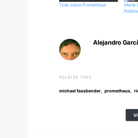
Todo sobre Prometheus
Marte 
Robins
Alejandro Garc
RELATED TAGS
,
,
michael fassbender
prometheus
ri
V