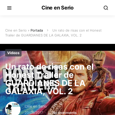
Cine en Serio
Cine en Serio »
Portada
Un rato de risas con el Honest
Trailer de GUARDIANES DE LA GALAXIA, VOL. 2
Vídeos
Un rato de risas con el
Honest Trailer de
GUARDIANES DE LA
GALAXIA, VOL. 2
Cine en Serio
20/08/2017
No comments