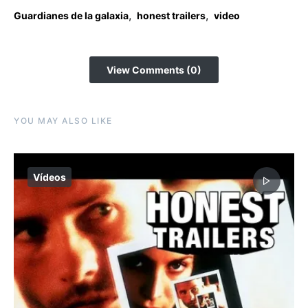
,
,
Guardianes de la galaxia
honest trailers
video
View Comments (0)
YOU MAY ALSO LIKE
Vídeos