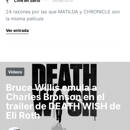
Cine en Serio
28/08/2015
24 razones por las que MATILDA y CHRONICLE son
la misma película
Ver entrada
Vídeos
Bruce Willis emula a
Charles Bronson en el
trailer de DEATH WISH de
Eli Roth