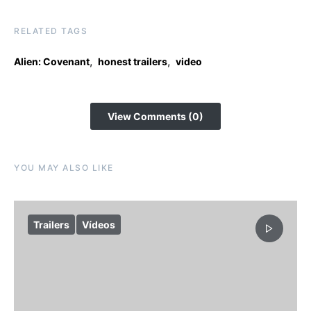
RELATED TAGS
,
,
Alien: Covenant
honest trailers
video
View Comments (0)
YOU MAY ALSO LIKE
Trailers
Vídeos