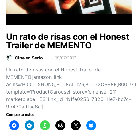
Un rato de risas con el Honest
Trailer de MEMENTO
Cine en Serio
19/07/2017
Un rato de risas con el Honest Trailer de
MEMENTO[amazon_link
asins=’B00005NONQ,B008AIL1V6,B0053C9E8E,B00U7T1
template=’ProductCarousel’ store=’cinenser-21′
marketplace=’ES’ link_id=’b1fe0256-7820-11e7-bc7c-
9b430adfae6c’]
Comparte esto: