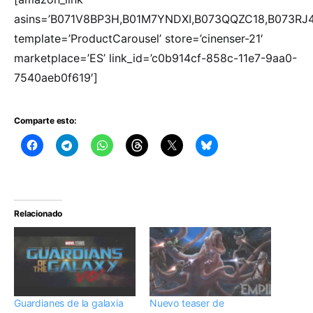
asins=’B071V8BP3H,B01M7YNDXI,B073QQZC18,B073RJ4
template=’ProductCarousel’ store=’cinenser-21′
marketplace=’ES’ link_id=’c0b914cf-858c-11e7-9aa0-
7540aeb0f619′]
Comparte esto:
Relacionado
Guardianes de la galaxia
Nuevo teaser de