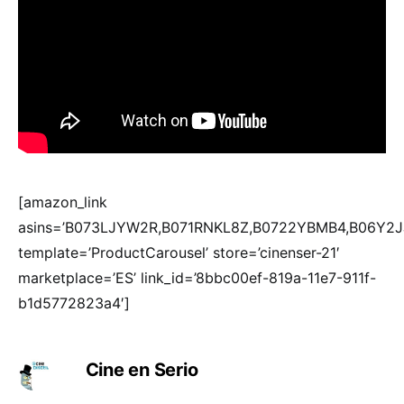
[amazon_link
asins=’B073LJYW2R,B071RNKL8Z,B0722YBMB4,B06Y2J
template=’ProductCarousel’ store=’cinenser-21′
marketplace=’ES’ link_id=’8bbc00ef-819a-11e7-911f-
b1d5772823a4′]
Cine en Serio