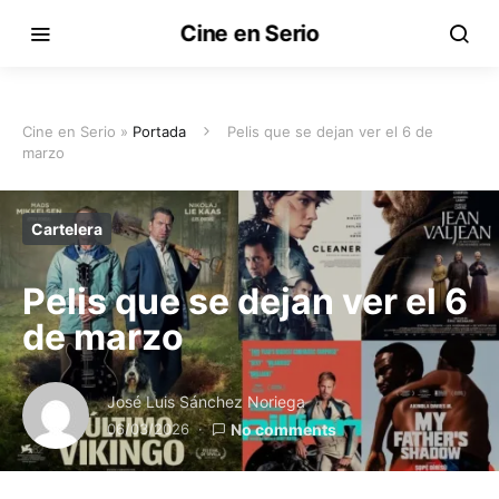
Cine en Serio
Cine en Serio »
Portada
Pelis que se dejan ver el 6 de
marzo
Cartelera
Pelis que se dejan ver el 6
de marzo
José Luis Sánchez Noriega
06/03/2026
No comments