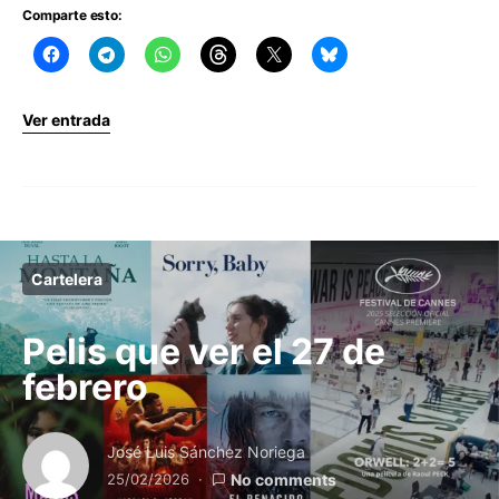
Comparte esto:
Ver entrada
Cartelera
Pelis que ver el 27 de
febrero
José Luis Sánchez Noriega
25/02/2026
No comments