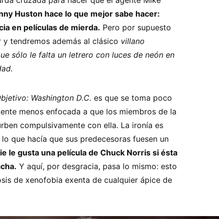
urda cruzada para hacer que el agente Mike
ny Huston hace lo que mejor sabe hacer:
cia en películas de mierda.
Pero por supuesto
ir y tendremos además al clásico
villano
e sólo le falta un letrero con luces de neón en
dad.
bjetivo: Washington D.C.
es que se toma poco
amente menos enfocada a que los miembros de la
urben compulsivamente con ella. La ironía es
lo que hacía que sus predecesoras fuesen un
ie le gusta una película de Chuck Norris si ésta
acha.
Y aquí, por desgracia, pasa lo mismo: esto
osis de xenofobia exenta de cualquier ápice de