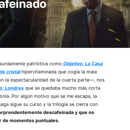
afeinado
bsurdamente patriótica como
Objetivo: La Casa
de cristal
hipervitaminada que cogía la mala
con la espectacularidad de la cuarta parte—, nos
o: Londres
que se quedaba mucho más corta
onía. Por algún motivo que se me escapa, la
ga sigue su curso y la trilogía se cierra con
orprendentemente descafeinada y que no
par de momentos puntuales.