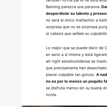
también forma parte de esta abs
Banning parezca una persona.
Dan
desperdiciar su talento y presen
no será el único malhechor a bat
sorpresa que no es sorpresa porqu
la cabeza que señale su culpabili
Lo mejor que se puede decir de
O
en serio a sí misma y está liger
alt-right estadounidense se mast
que precisamente han desechado 
placer culpable tan goloso.
A nad
no es por lo menos un poquito f
se disfruta menos sin su buena d
ironía.