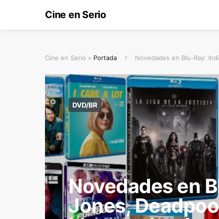
Cine en Serio
Cine en Serio »
Portada
Novedades en Blu-Ray: Indi
DVD/BR
Novedades en Bl
Jones, Deadpool