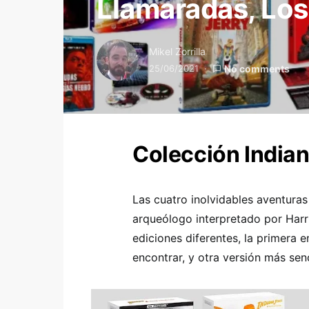
Llamaradas, Los
Mikel Zorrilla
25/06/2021
No comments
Colección India
Las cuatro inolvidables aventuras
arqueólogo interpretado por Harri
ediciones diferentes, la primera 
encontrar, y otra versión más sen