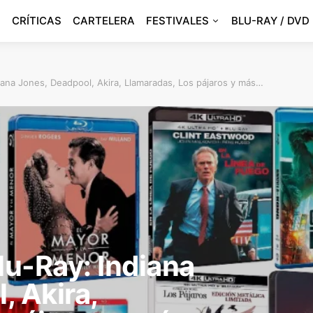
CRÍTICAS
CARTELERA
FESTIVALES
BLU-RAY / DVD
ana Jones, Deadpool, Akira, Llamaradas, Los pájaros y más…
u-Ray: Indiana
, Akira,