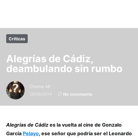
Críticas
Alegrías de Cádiz,
deambulando sin rumbo
Chema AR
26/05/2014
No comments
Alegrías de Cádiz
es la vuelta al cine de Gonzalo
García
Pelayo
, ese señor que podría ser el Leonardo