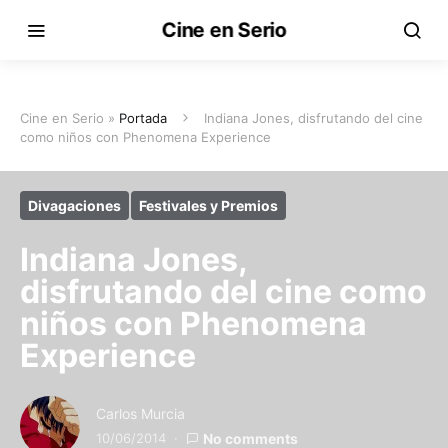
Cine en Serio
Cine en Serio »
Portada
Indiana Jones, disfrutando del cine
como niños con Phenomena Experience
Divagaciones
Festivales y Premios
Indiana Jones,
disfrutando del cine como
niños con Phenomena
Experience
Carlos Murcia
10/06/2014
No comments