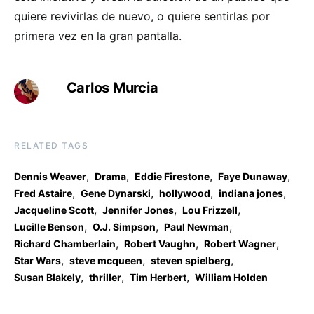
quiere revivirlas de nuevo, o quiere sentirlas por
primera vez en la gran pantalla.
Carlos Murcia
RELATED TAGS
,
,
,
,
Dennis Weaver
Drama
Eddie Firestone
Faye Dunaway
,
,
,
,
Fred Astaire
Gene Dynarski
hollywood
indiana jones
,
,
,
Jacqueline Scott
Jennifer Jones
Lou Frizzell
,
,
,
Lucille Benson
O.J. Simpson
Paul Newman
,
,
,
Richard Chamberlain
Robert Vaughn
Robert Wagner
,
,
,
Star Wars
steve mcqueen
steven spielberg
,
,
,
Susan Blakely
thriller
Tim Herbert
William Holden