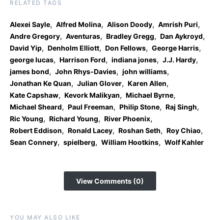
RELATED TAGS
,
,
,
,
Alexei Sayle
Alfred Molina
Alison Doody
Amrish Puri
,
,
,
,
Andre Gregory
Aventuras
Bradley Gregg
Dan Aykroyd
,
,
,
,
David Yip
Denholm Elliott
Don Fellows
George Harris
,
,
,
,
george lucas
Harrison Ford
indiana jones
J.J. Hardy
,
,
,
james bond
John Rhys-Davies
john williams
,
,
,
Jonathan Ke Quan
Julian Glover
Karen Allen
,
,
,
Kate Capshaw
Kevork Malikyan
Michael Byrne
,
,
,
,
Michael Sheard
Paul Freeman
Philip Stone
Raj Singh
,
,
,
Ric Young
Richard Young
River Phoenix
,
,
,
,
Robert Eddison
Ronald Lacey
Roshan Seth
Roy Chiao
,
,
,
Sean Connery
spielberg
William Hootkins
Wolf Kahler
View Comments (0)
YOU MAY ALSO LIKE