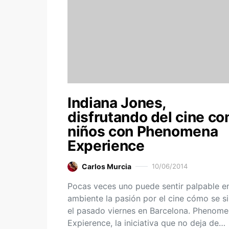
Indiana Jones,
disfrutando del cine c
niños con Phenomena
Experience
Carlos Murcia
10/06/2014
Pocas veces uno puede sentir palpable en
ambiente la pasión por el cine cómo se si
el pasado viernes en Barcelona. Phenom
Expierence, la iniciativa que no deja de…