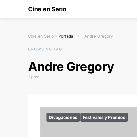
Cine en Serio
Cine en Serio »
Portada
Andre Gregory
BROWSING TAG
Andre Gregory
1 post
Divagaciones
Festivales y Premios