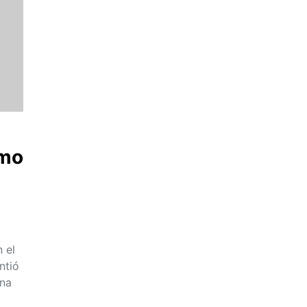
omo
 el
ntió
ena