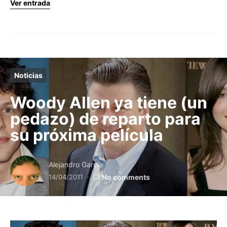
Ver entrada
Noticias
Woody Allen ya tiene (un
pedazo) de reparto para
su próxima película
Alejandro García
14/04/2011
No comments