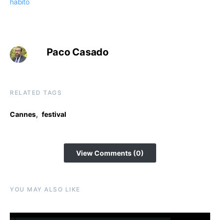
habito
Paco Casado
RELATED TAGS
,
Cannes
festival
View Comments (0)
YOU MAY ALSO LIKE