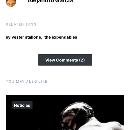
Alejandro García
RELATED TAGS
,
sylvester stallone
the expendables
View Comments (2)
YOU MAY ALSO LIKE
Noticias