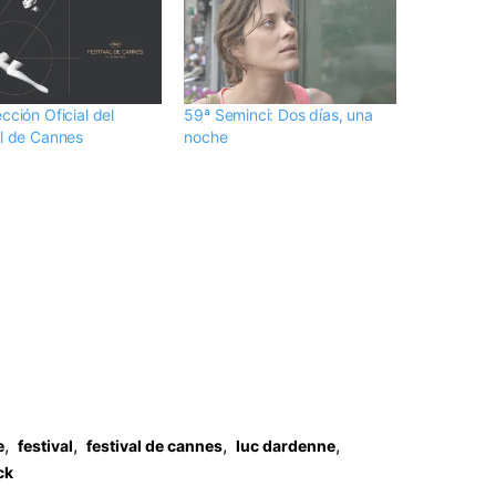
cción Oficial del
59ª Seminci: Dos días, una
al de Cannes
noche
,
,
,
,
e
festival
festival de cannes
luc dardenne
ck