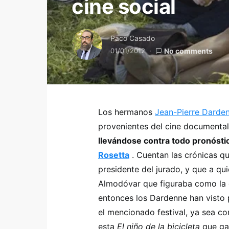
cine social
Paco Casado
01/01/2012
No comments
Los hermanos
Jean-Pierre Darde
provenientes del cine documenta
llevándose contra todo pronóstic
Rosetta
. Cuentan las crónicas q
presidente del jurado, y que a qu
Almodóvar que figuraba como la g
entonces los Dardenne han visto 
el mencionado festival, ya sea c
esta
El niño de la bicicleta
que ga