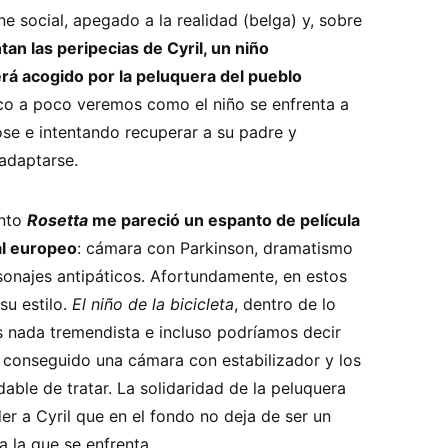
ne social, apegado a la realidad (belga) y, sobre
tan las peripecias de Cyril, un niño
á acogido por la peluquera del pueblo
co a poco veremos como el niño se enfrenta a
ose e intentando recuperar a su padre y
adaptarse.
ento
Rosetta
me pareció un espanto de película
al europeo
: cámara con Parkinson, dramatismo
sonajes antipáticos. Afortundamente, en estos
u estilo.
El niño de la bicicleta
, dentro de lo
s nada tremendista e incluso podríamos decir
n conseguido una cámara con estabilizador y los
ble de tratar. La solidaridad de la peluquera
er a Cyril que en el fondo no deja de ser un
a la que se enfrenta.