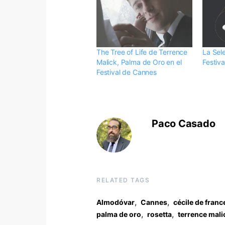
The Tree of Life de Terrence
La Sele
Malick, Palma de Oro en el
Festiv
Festival de Cannes
Paco Casado
RELATED TAGS
,
,
Almodóvar
Cannes
cécile de franc
,
,
palma de oro
rosetta
terrence mali