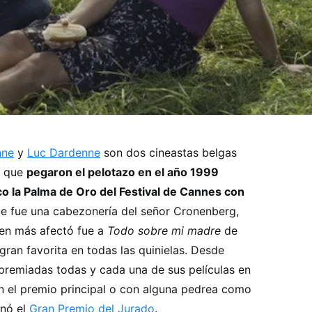
nne
y
Luc Dardenne
son dos cineastas belgas
l que
pegaron el pelotazo en el año 1999
o la Palma de Oro del Festival de Cannes con
ue fue una cabezonería del señor Cronenberg,
ien más afectó fue a
Todo sobre mi madre
de
ran favorita en todas las quinielas. Desde
premiadas todas y cada una de sus películas en
on el premio principal o con alguna pedrea como
nó el
Gran Premio del Jurado
.