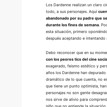
Los Dardenne realizan un claro ci
todo, a sus personajes. Aquí
cuen
abandonado por su padre que ser
durante los fines de semana
. Po
esta situación, primero oponiénd
después aceptando e intentando 
Debo reconocer que en su mom
con los peores tics del cine soci
exagerado, feismo estético y per
años los Dardenne han depurado s
dramático de lo que cuenta, no e
que tiene un punto optimista, ha
personajes no son gente desagrada
nos sirve de alivio para comprend
niño que no entiende la situación 