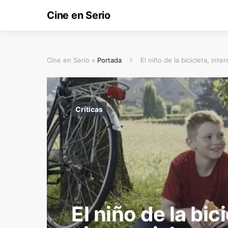
Cine en Serio
Cine en Serio »
Portada
El niño de la bicicleta, inte
Críticas
El niño de la bic